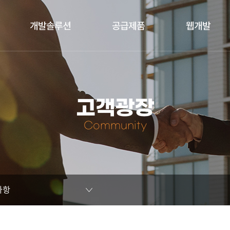
개발솔루션
공급제품
웹개발
고객광장
Community
사항