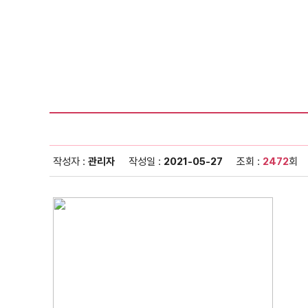
작성자 :
관리자
작성일 :
2021-05-27
조회 :
2472
회
이메일무단수
본 웹사이트에 
으로 수집되는 
정보통신망법 제